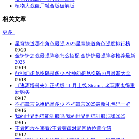
植物大战僵尸融合版破解版
相关文章
更多+
星穹铁道哪个角色最强 2025星穹铁道角色强度排行榜
09/20
金铲铲之战最强阵容怎么搭配 金铲铲最强阵容推荐最新
2025
09/19
欲神幻想兑换码是多少-欲神幻想兑换码10月最新大全
09/18
《逃离塔科夫》正式版 11 月上线 Steam，老玩家也得重
新购买
09/17
不朽箴言兑换码是多少 不朽箴言2025最新礼包码一览
09/16
我的世界豹猫能驯服吗 我的世界豹猫驯服步骤2025
09/15
王者回放在哪看?王者荣耀对局回放位置介绍
09/12