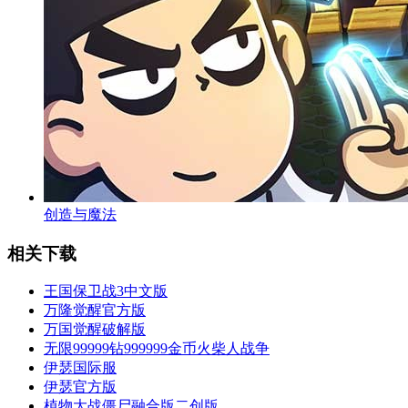
创造与魔法
相关下载
王国保卫战3中文版
万隆觉醒官方版
万国觉醒破解版
无限99999钻999999金币火柴人战争
伊瑟国际服
伊瑟官方版
植物大战僵尸融合版二创版