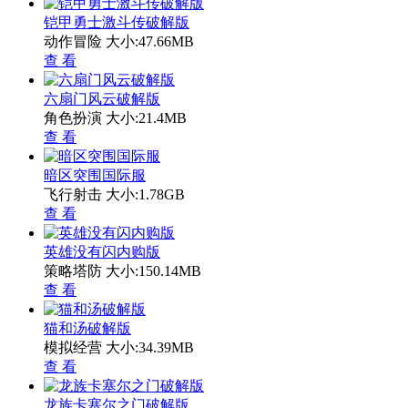
铠甲勇士激斗传破解版
动作冒险
大小:47.66MB
查 看
六扇门风云破解版
角色扮演
大小:21.4MB
查 看
暗区突围国际服
飞行射击
大小:1.78GB
查 看
英雄没有闪内购版
策略塔防
大小:150.14MB
查 看
猫和汤破解版
模拟经营
大小:34.39MB
查 看
龙族卡塞尔之门破解版