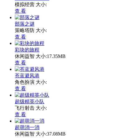
模拟经营
大小:
查 看
部落之谜
策略塔防
大小:
查 看
彩块的旅程
休闲益智
大小:17.35MB
查 看
苍蓝避风港
角色扮演
大小:
查 看
超级精英小队
飞行射击
大小:
查 看
超萌消一消
休闲益智
大小:37.08MB