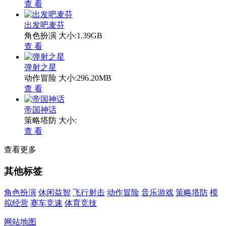
查 看
出发吧麦芬
角色扮演
大小:1.39GB
查 看
弹射之星
动作冒险
大小:296.20MB
查 看
帝国神话
策略塔防
大小:
查 看
查看更多
其他标签
角色扮演
休闲益智
飞行射击
动作冒险
音乐游戏
策略塔防
模
拟经营
赛车竞速
体育竞技
网站地图