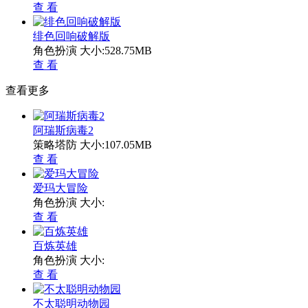
查 看
绯色回响破解版
角色扮演
大小:528.75MB
查 看
查看更多
阿瑞斯病毒2
策略塔防
大小:107.05MB
查 看
爱玛大冒险
角色扮演
大小:
查 看
百炼英雄
角色扮演
大小:
查 看
不太聪明动物园