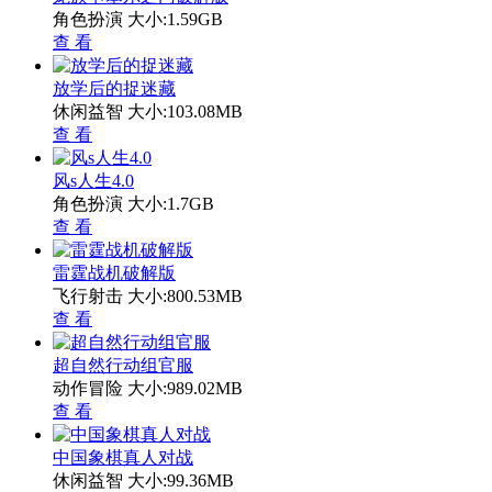
角色扮演
大小:1.59GB
查 看
放学后的捉迷藏
休闲益智
大小:103.08MB
查 看
风s人生4.0
角色扮演
大小:1.7GB
查 看
雷霆战机破解版
飞行射击
大小:800.53MB
查 看
超自然行动组官服
动作冒险
大小:989.02MB
查 看
中国象棋真人对战
休闲益智
大小:99.36MB