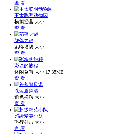
查 看
不太聪明动物园
模拟经营
大小:
查 看
部落之谜
策略塔防
大小:
查 看
彩块的旅程
休闲益智
大小:17.35MB
查 看
苍蓝避风港
角色扮演
大小:
查 看
超级精英小队
飞行射击
大小:
查 看