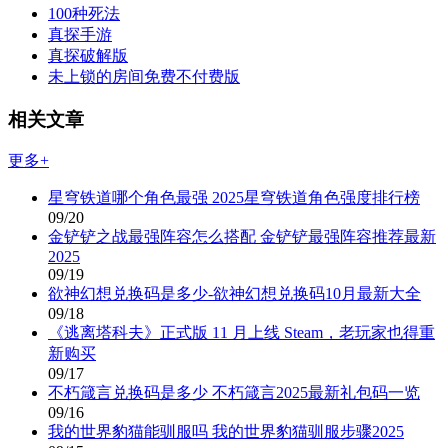
100种死法
真探手游
真探破解版
未上锁的房间免费不付费版
相关文章
更多+
星穹铁道哪个角色最强 2025星穹铁道角色强度排行榜
09/20
金铲铲之战最强阵容怎么搭配 金铲铲最强阵容推荐最新
2025
09/19
欲神幻想兑换码是多少-欲神幻想兑换码10月最新大全
09/18
《逃离塔科夫》正式版 11 月上线 Steam，老玩家也得重
新购买
09/17
不朽箴言兑换码是多少 不朽箴言2025最新礼包码一览
09/16
我的世界豹猫能驯服吗 我的世界豹猫驯服步骤2025