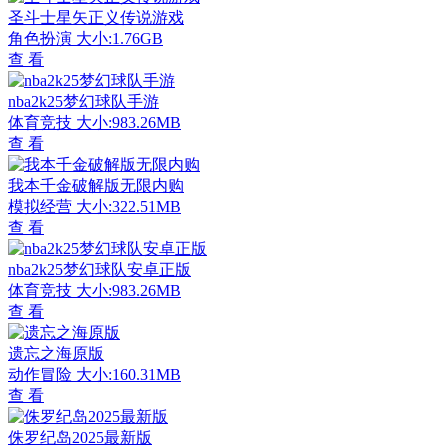
圣斗士星矢正义传说游戏
角色扮演
大小:1.76GB
查 看
nba2k25梦幻球队手游
体育竞技
大小:983.26MB
查 看
我本千金破解版无限内购
模拟经营
大小:322.51MB
查 看
nba2k25梦幻球队安卓正版
体育竞技
大小:983.26MB
查 看
遗忘之海原版
动作冒险
大小:160.31MB
查 看
侏罗纪岛2025最新版