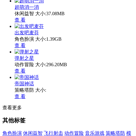
超萌消一消
休闲益智
大小:37.08MB
查 看
出发吧麦芬
角色扮演
大小:1.39GB
查 看
弹射之星
动作冒险
大小:296.20MB
查 看
帝国神话
策略塔防
大小:
查 看
查看更多
其他标签
角色扮演
休闲益智
飞行射击
动作冒险
音乐游戏
策略塔防
模