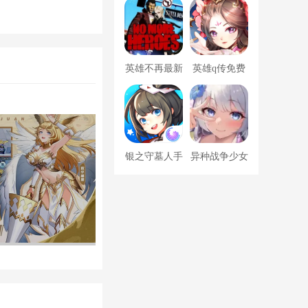
手游
版
英雄不再最新
英雄q传免费
版
版
银之守墓人手
异种战争少女
游
手游