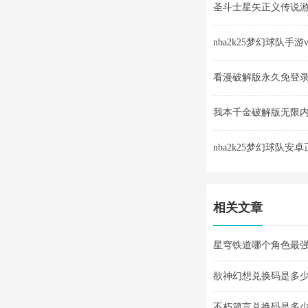
圣斗士星矢正义传说游戏v
nba2k25梦幻球队手游v30
看漫破解版永久免登录v4
我本千金破解版无限内购v
nba2k25梦幻球队安卓正版v
相关文章
星穹铁道哪个角色最强 
欲神幻想兑换码是多少
不朽箴言兑换码是多少 