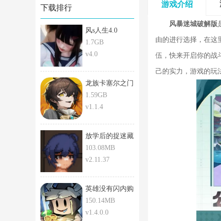
游戏介绍
下载排行
风暴迷城破解版
风s人生4.0
由的进行选择，在这
1.7GB
v4.0
伍，快来开启你的战
己的实力，游戏的玩
龙族卡塞尔之门
破解版
1.59GB
v1.1.4
放学后的捉迷藏
103.08MB
v2.11.37
英雄没有闪内购
版
150.14MB
v1.4.0.0