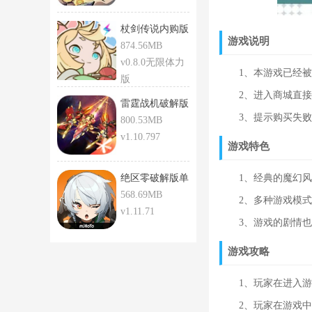
杖剑传说内购版
游戏说明
无限资源
874.56MB
v0.8.0无限体力
1、本游戏已经被破
版
2、进入商城直接选
雷霆战机破解版
3、提示购买失败后
800.53MB
v1.10.797
游戏特色
绝区零破解版单
1、经典的魔幻风格
机版下载
568.69MB
2、多种游戏模式，
v1.11.71
3、游戏的剧情也是
游戏攻略
1、玩家在进入游戏
2、玩家在游戏中可