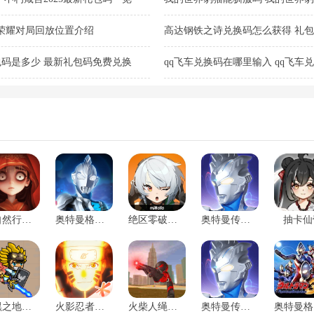
荣耀对局回放位置介绍
高达钢铁之诗兑换码怎么获得 礼包码
码是多少 最新礼包码免费兑换
qq飞车兑换码在哪里输入 qq飞车兑
总
超自然行动组官服
奥特曼格斗英雄破解版
绝区零破解版单机版下载
奥特曼传奇破解版
抽卡仙
暗黑之地破解版
火影忍者手游破解版全忍者下载
火柴人绳索英雄2破解版
奥特曼传奇英雄破解版免费下载