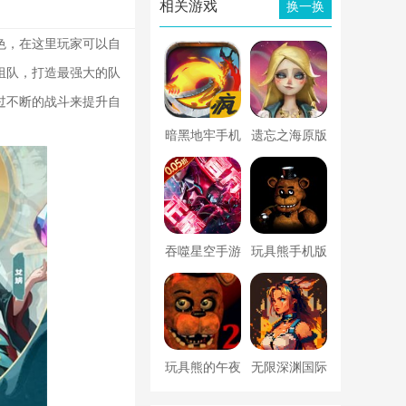
相关游戏
换一换
色，在这里玩家可以自
组队，打造最强大的队
过不断的战斗来提升自
暗黑地牢手机
遗忘之海原版
版
吞噬星空手游
玩具熊手机版
下载1无限电
玩具熊的午夜
无限深渊国际
后宫2
服