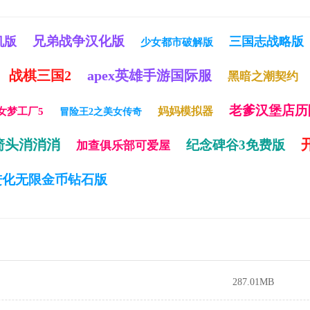
兄弟战争汉化版
机版
三国志战略版
少女都市破解版
战棋三国2
apex英雄手游国际服
黑暗之潮契约
老爹汉堡店历
妈妈模拟器
女梦工厂5
冒险王2之美女传奇
箭头消消消
纪念碑谷3免费版
加查俱乐部可爱屋
进化无限金币钻石版
287.01MB