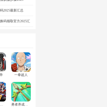
2025最新汇总
换码领取官方2025汇
帝
一拳超人
奥特曼格斗进化3破解版
勇者养成记破解版