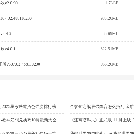
2.0.90
1.76GB
7.02.488110200
983.26MB
.4.9
83.69MB
4.0.1
322.51MB
307.02.488110200
983.26MB
2025星穹铁道角色强度排行榜
金铲铲之战最强阵容怎么搭配 金
2025
-欲神幻想兑换码10月最新大全
《逃离塔科夫》正式版 11 月上线 
新购买
不朽箴言2025最新礼包码一览
我的世界豹猫能驯服吗 我的世界豹猫