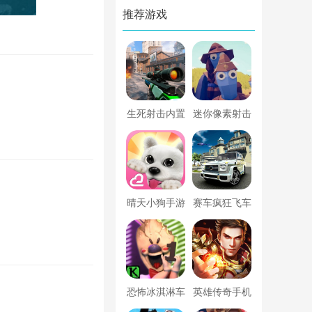
推荐游戏
生死射击内置
迷你像素射击
菜单版
大乱斗手游
晴天小狗手游
赛车疯狂飞车
世界
恐怖冰淇淋车
英雄传奇手机