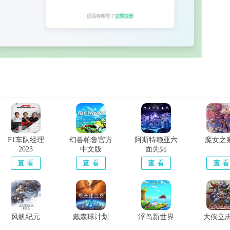
F1车队经理
幻兽帕鲁官方
阿斯特赖亚六
魔女之
2023
中文版
面先知
查 看
查 看
查 看
查 看
风帆纪元
戴森球计划
浮岛新世界
大侠立