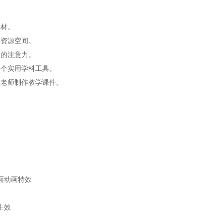
。
素材。
学资源空间。
生的注意力。
多个实用学科工具。
助老师制作教学课件。
面动画特效
生效