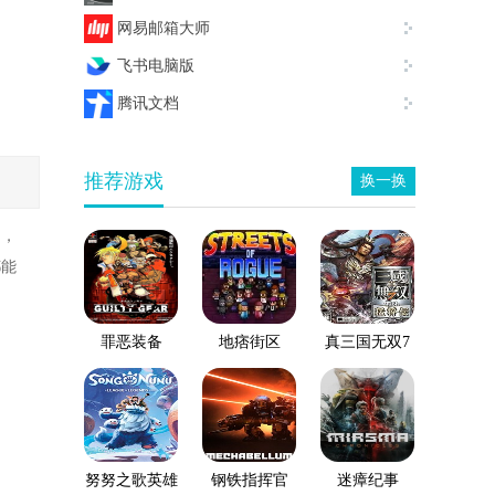
网易邮箱大师
飞书电脑版
腾讯文档
推荐游戏
换一换
助，
都能
罪恶装备
地痞街区
真三国无双7
猛将传
努努之歌英雄
钢铁指挥官
迷瘴纪事