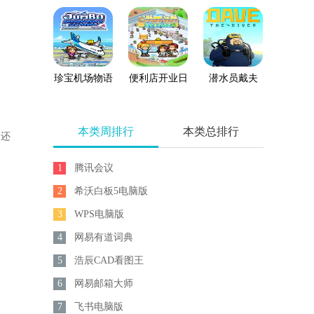
联盟外传
珍宝机场物语
便利店开业日
潜水员戴夫
记
本类周排行
本类总排行
，还
1
腾讯会议
2
希沃白板5电脑版
3
WPS电脑版
4
网易有道词典
5
浩辰CAD看图王
6
网易邮箱大师
7
飞书电脑版