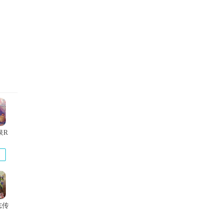
泉R
志传