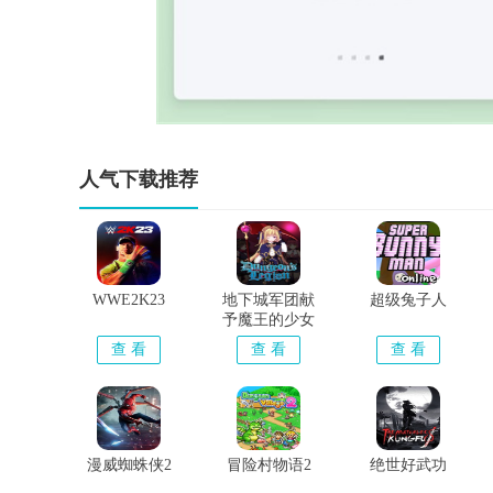
人气下载推荐
WWE2K23
地下城军团献
超级兔子人
予魔王的少女
们
查 看
查 看
查 看
漫威蜘蛛侠2
冒险村物语2
绝世好武功