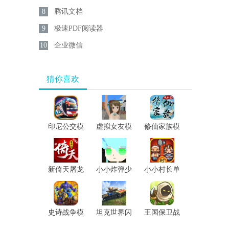
8
腾讯文档
9
极速PDF阅读器
10
企业微信
猜你喜欢
印尼公交模
虚拟女友模
修仙家族模
拟器汉化版
拟器手游
拟器加强版
新倚天屠龙
小小炸弹少
小小村长单
记h5
女汉化版
机版
史诗战争模
坦克世界闪
王国保卫战
拟器2
击战
5亡灵战争