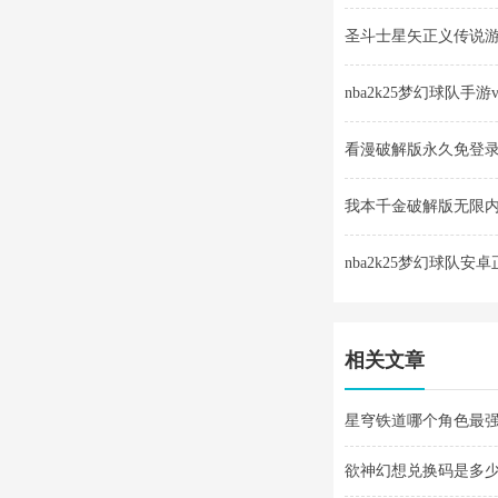
圣斗士星矢正义传说游戏v
nba2k25梦幻球队手游v30
看漫破解版永久免登录v4
我本千金破解版无限内购v
nba2k25梦幻球队安卓正版v
相关文章
星穹铁道哪个角色最强 
欲神幻想兑换码是多少