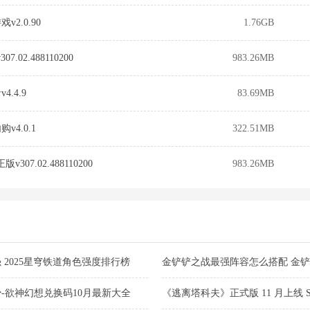
2.0.90
1.76GB
7.02.488110200
983.26MB
.4.9
83.69MB
4.0.1
322.51MB
307.02.488110200
983.26MB
2025星穹铁道角色强度排行榜
金铲铲之战最强阵容怎么搭配 金
2025
-欲神幻想兑换码10月最新大全
《逃离塔科夫》正式版 11 月上线 