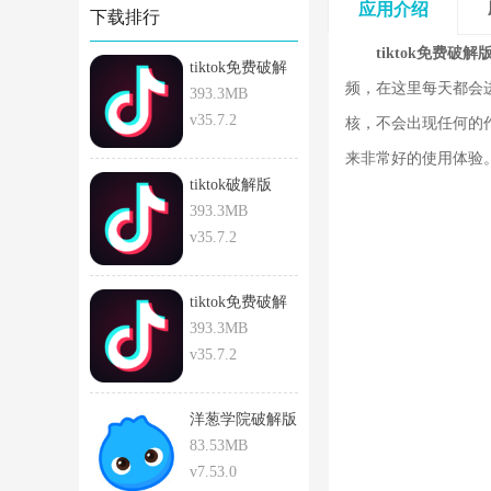
应用介绍
下载排行
tiktok免费破解
tiktok免费破解
频，在这里每天都会
版
393.3MB
v35.7.2
核，不会出现任何的
来非常好的使用体验
tiktok破解版
393.3MB
v35.7.2
tiktok免费破解
版安卓
393.3MB
v35.7.2
洋葱学院破解版
83.53MB
v7.53.0