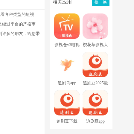
相关应用
换一换
观看各种类型的短视
是经过平台的严格审
到许多的朋友，给您带
影视仓v3电视
樱花草影视大
盒子版内置源
全免费追剧
app
app
追剧鸟app
追剧豆2025最
新版
追剧豆下载
追剧豆app