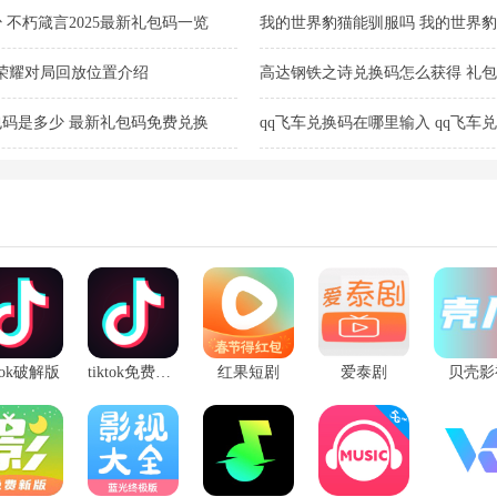
新购买
不朽箴言2025最新礼包码一览
我的世界豹猫能驯服吗 我的世界豹猫
荣耀对局回放位置介绍
高达钢铁之诗兑换码怎么获得 礼包码
码是多少 最新礼包码免费兑换
qq飞车兑换码在哪里输入 qq飞车兑
总
ktok破解版
tiktok免费破解版安卓
红果短剧
爱泰剧
贝壳影