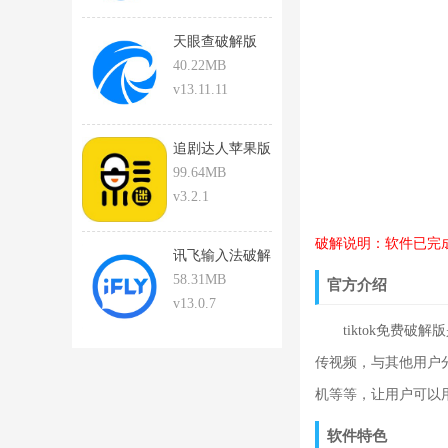
天眼查破解版
40.22MB
v13.11.11
追剧达人苹果版
下载安装
99.64MB
v3.2.1
破解说明：软件已完
讯飞输入法破解
版
58.31MB
官方介绍
v13.0.7
tiktok免费破
传视频，与其他用户
机等等，让用户可以
软件特色