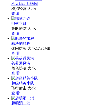
不太聪明动物园
模拟经营
大小:
查 看
部落之谜
策略塔防
大小:
查 看
彩块的旅程
休闲益智
大小:17.35MB
查 看
苍蓝避风港
角色扮演
大小:
查 看
超级精英小队
飞行射击
大小:
查 看
超萌消一消