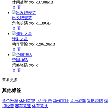
休闲益智
大小:37.08MB
查 看
出发吧麦芬
角色扮演
大小:1.39GB
查 看
弹射之星
动作冒险
大小:296.20MB
查 看
帝国神话
策略塔防
大小:
查 看
查看更多
其他标签
角色扮演
休闲益智
飞行射击
动作冒险
音乐游戏
策略塔防
模
拟经营
赛车竞速
体育竞技