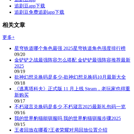
追剧豆app下载
追剧豆免费追剧app下载
相关文章
更多+
星穹铁道哪个角色最强 2025星穹铁道角色强度排行榜
09/20
金铲铲之战最强阵容怎么搭配 金铲铲最强阵容推荐最新
2025
09/19
欲神幻想兑换码是多少-欲神幻想兑换码10月最新大全
09/18
《逃离塔科夫》正式版 11 月上线 Steam，老玩家也得重
新购买
09/17
不朽箴言兑换码是多少 不朽箴言2025最新礼包码一览
09/16
我的世界豹猫能驯服吗 我的世界豹猫驯服步骤2025
09/15
王者回放在哪看?王者荣耀对局回放位置介绍