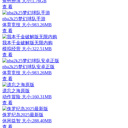
角色扮演
大小:1.76GB
查 看
nba2k25梦幻球队手游
体育竞技
大小:983.26MB
查 看
我本千金破解版无限内购
模拟经营
大小:322.51MB
查 看
nba2k25梦幻球队安卓正版
体育竞技
大小:983.26MB
查 看
遗忘之海原版
动作冒险
大小:160.31MB
查 看
侏罗纪岛2025最新版
休闲益智
大小:288.40MB
查 看