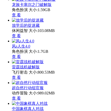
龙族卡塞尔之门破解版
角色扮演
大小:1.59GB
查 看
放学后的捉迷藏
休闲益智
大小:103.08MB
查 看
风s人生4.0
角色扮演
大小:1.7GB
查 看
雷霆战机破解版
飞行射击
大小:800.53MB
查 看
超自然行动组官服
动作冒险
大小:989.02MB
查 看
中国象棋真人对战