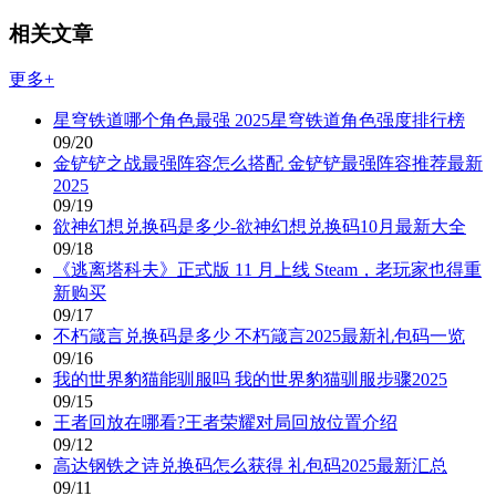
相关文章
更多+
星穹铁道哪个角色最强 2025星穹铁道角色强度排行榜
09/20
金铲铲之战最强阵容怎么搭配 金铲铲最强阵容推荐最新
2025
09/19
欲神幻想兑换码是多少-欲神幻想兑换码10月最新大全
09/18
《逃离塔科夫》正式版 11 月上线 Steam，老玩家也得重
新购买
09/17
不朽箴言兑换码是多少 不朽箴言2025最新礼包码一览
09/16
我的世界豹猫能驯服吗 我的世界豹猫驯服步骤2025
09/15
王者回放在哪看?王者荣耀对局回放位置介绍
09/12
高达钢铁之诗兑换码怎么获得 礼包码2025最新汇总
09/11