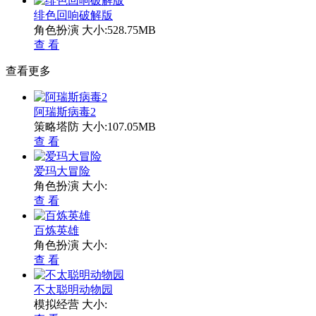
绯色回响破解版
角色扮演
大小:528.75MB
查 看
查看更多
阿瑞斯病毒2
策略塔防
大小:107.05MB
查 看
爱玛大冒险
角色扮演
大小:
查 看
百炼英雄
角色扮演
大小:
查 看
不太聪明动物园
模拟经营
大小: