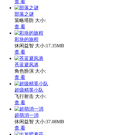
查 看
部落之谜
策略塔防
大小:
查 看
彩块的旅程
休闲益智
大小:17.35MB
查 看
苍蓝避风港
角色扮演
大小:
查 看
超级精英小队
飞行射击
大小:
查 看
超萌消一消
休闲益智
大小:37.08MB
查 看