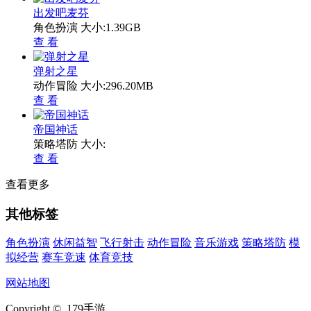
出发吧麦芬
角色扮演
大小:1.39GB
查 看
弹射之星
动作冒险
大小:296.20MB
查 看
帝国神话
策略塔防
大小:
查 看
查看更多
其他标签
角色扮演
休闲益智
飞行射击
动作冒险
音乐游戏
策略塔防
模
拟经营
赛车竞速
体育竞技
网站地图
Copyright © 179手游