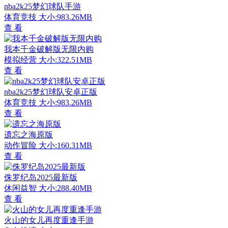
nba2k25梦幻球队手游
体育竞技
大小:983.26MB
查 看
我本千金破解版无限内购
模拟经营
大小:322.51MB
查 看
nba2k25梦幻球队安卓正版
体育竞技
大小:983.26MB
查 看
遗忘之海原版
动作冒险
大小:160.31MB
查 看
侏罗纪岛2025最新版
休闲益智
大小:288.40MB
查 看
火山的女儿再度重逢手游