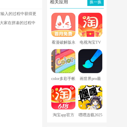
相关应用
换一换
在输入的过程中获得更
让大家在拼凑的过程中
看漫破解版永
电视淘宝TV
久免登录
版
color多彩手帐
画世界pro最
免费版
新版本
淘宝app官方
嘿嘿连载2025
下载安装最新
破解版