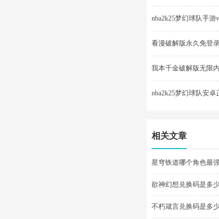
nba2k25梦幻球队手游v30
看漫破解版永久免登录v4
我本千金破解版无限内购v
nba2k25梦幻球队安卓正版v
相关文章
星穹铁道哪个角色最强 
欲神幻想兑换码是多少
不朽箴言兑换码是多少 