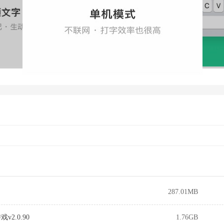
287.01MB
2.0.90
1.76GB