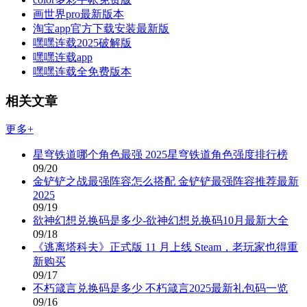
画世界pro最新版本
淘宝app官方下载安装最新版
嘿嘿连载2025破解版
嘿嘿连载app
嘿嘿连载全免费版本
相关文章
更多+
星穹铁道哪个角色最强 2025星穹铁道角色强度排行榜
09/20
金铲铲之战最强阵容怎么搭配 金铲铲最强阵容推荐最新
2025
09/19
欲神幻想兑换码是多少-欲神幻想兑换码10月最新大全
09/18
《逃离塔科夫》正式版 11 月上线 Steam，老玩家也得重
新购买
09/17
不朽箴言兑换码是多少 不朽箴言2025最新礼包码一览
09/16