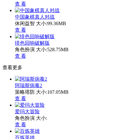
查 看
中国象棋真人对战
休闲益智
大小:99.36MB
查 看
绯色回响破解版
角色扮演
大小:528.75MB
查 看
查看更多
阿瑞斯病毒2
策略塔防
大小:107.05MB
查 看
爱玛大冒险
角色扮演
大小:
查 看
百炼英雄