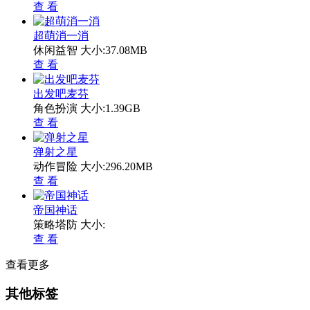
查 看
超萌消一消
休闲益智
大小:37.08MB
查 看
出发吧麦芬
角色扮演
大小:1.39GB
查 看
弹射之星
动作冒险
大小:296.20MB
查 看
帝国神话
策略塔防
大小:
查 看
查看更多
其他标签