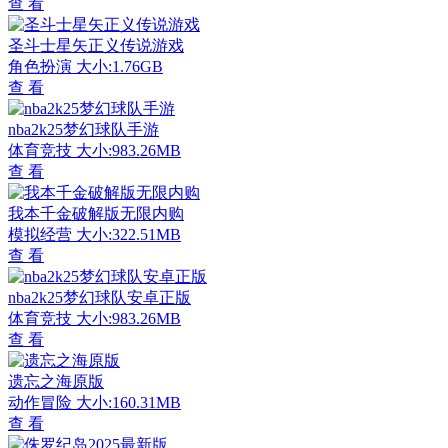
查 看
圣斗士星矢正义传说游戏
角色扮演
大小:1.76GB
查 看
nba2k25梦幻球队手游
体育竞技
大小:983.26MB
查 看
我本千金破解版无限内购
模拟经营
大小:322.51MB
查 看
nba2k25梦幻球队安卓正版
体育竞技
大小:983.26MB
查 看
遗忘之海原版
动作冒险
大小:160.31MB
查 看