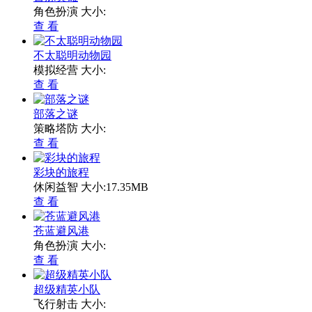
角色扮演
大小:
查 看
不太聪明动物园
模拟经营
大小:
查 看
部落之谜
策略塔防
大小:
查 看
彩块的旅程
休闲益智
大小:17.35MB
查 看
苍蓝避风港
角色扮演
大小:
查 看
超级精英小队
飞行射击
大小: