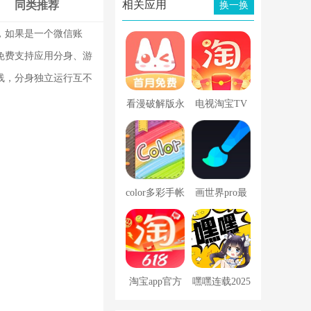
相关应用
同类推荐
换一换
，如果是一个微信账
免费支持应用分身、游
线，分身独立运行互不
看漫破解版永
电视淘宝TV
久免登录
版
color多彩手帐
画世界pro最
免费版
新版本
淘宝app官方
嘿嘿连载2025
下载安装最新
破解版