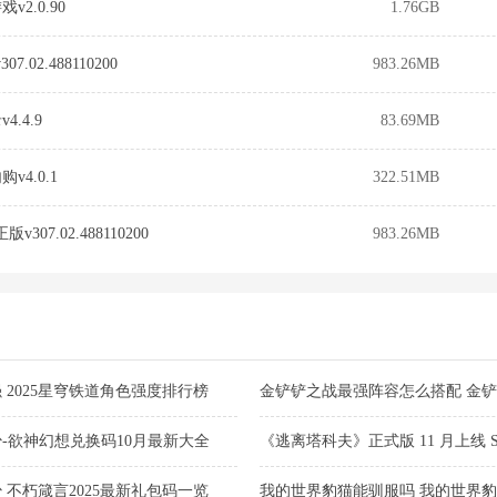
2.0.90
1.76GB
7.02.488110200
983.26MB
.4.9
83.69MB
4.0.1
322.51MB
307.02.488110200
983.26MB
2025星穹铁道角色强度排行榜
金铲铲之战最强阵容怎么搭配 金
2025
-欲神幻想兑换码10月最新大全
《逃离塔科夫》正式版 11 月上线 
新购买
不朽箴言2025最新礼包码一览
我的世界豹猫能驯服吗 我的世界豹猫