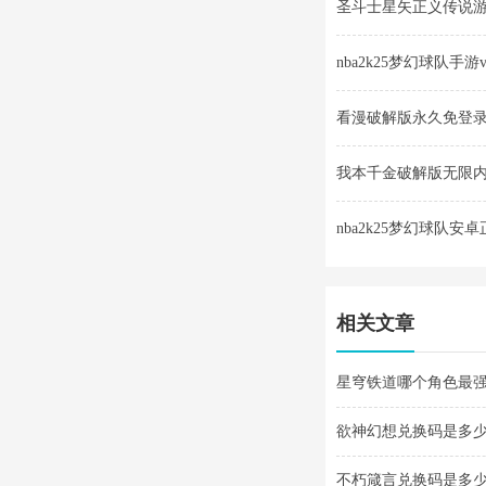
圣斗士星矢正义传说游戏v
nba2k25梦幻球队手游v30
看漫破解版永久免登录v4
我本千金破解版无限内购v
nba2k25梦幻球队安卓正版v
相关文章
星穹铁道哪个角色最强 
欲神幻想兑换码是多少
不朽箴言兑换码是多少 