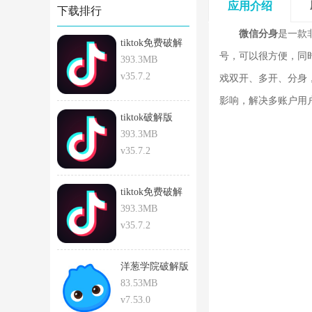
应用介绍
下载排行
微信分身
是一款
tiktok免费破解
号，可以很方便，同
版
393.3MB
v35.7.2
戏双开、多开、分身
影响，解决多账户用
tiktok破解版
393.3MB
v35.7.2
tiktok免费破解
版安卓
393.3MB
v35.7.2
洋葱学院破解版
83.53MB
v7.53.0