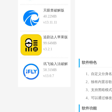
天眼查破解版
40.22MB
v13.11.11
追剧达人苹果版
下载安装
99.64MB
v3.2.1
软件特色
讯飞输入法破解
版
58.31MB
1、自定义分身名
v13.0.7
2、独有内置谷歌
3、支持黑暗模式
4、可以通过修改
软件功能